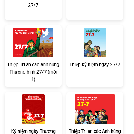
27/7
Thiệp Tri ân các Anh hùng
Thiệp kỷ niệm ngày 27/7
Thương binh 27/7 (mới
1)
Kỷ niệm ngày Thương
Thiệp Tri ân các Anh hùng